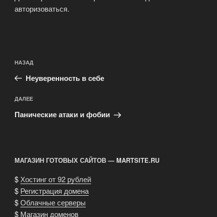
авторизоваться
.
Навигация
Предыдущая
НАЗАД
по
запись:
записям
Неуверенность в себе
Следующая
ДАЛЕЕ
запись
Панические атаки и фобии
МАГАЗИН ГОТОВЫХ САЙТОВ — MARTSITE.RU
$
Хостинг от 92 рублей
$
Регистрация домена
$
Облачные серверы
$
Магазин доменов