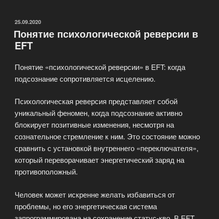
по
EFT:
ОПУБЛИКОВАНО
25.09.2020
Понятие психологической реверсии в
от
EFT
основ
до
Понятие «психологической реверсии» в EFT: когда
самостоятельного
подсознание сопротивляется исцелению.
применения.»
Психологическая реверсия представляет собой
уникальный феномен, когда подсознание активно
блокирует позитивные изменения, несмотря на
сознательное стремление к ним. Это состояние можно
сравнить с установкой внутреннего «переключателя»,
который переворачивает энергетический заряд на
противоположный.
Человек может искренне желать избавиться от
проблемы, но его энергетическая система
запрограммирована на сохранение статус-кво. В EFT