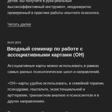
детей. Вы получите в руки реальный
высокоэффективный инструмент, неоднократно
проверенный в практике работы опытного психолога.
Читать далее
«Работа
с
психологической
травмой
ОПУБЛИКОВАНО
04.01.2015
Вводный семинар по работе с
—
ассоциативными картами (OH)
практико-
направленный
Ассоциативные карты можно использовать в рамках
семинар»
самых разных психологических школ и направлений.
«ОН»-карты удобно использовать, в семейной терапии,
психодраме, гештальте, экзистенциальной и
арттерапии, транзактном анализе и психосинтезе и в
других направлениях.