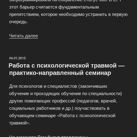
этот барьер считается фундаментальным
препятствием, которое необходимо устранить в первую
очередь.
Читать далее
«Понятие
психологической
реверсии
в
ОПУБЛИКОВАНО
04.01.2015
Работа с психологической травмой —
EFT»
практико-направленный семинар
Для психологов и специалистов (закончивших
обучение и проходящих обучение по специальности)
других помогающих профессий (педагогов, врачей,
социальных работников и др.) поучаствовать в
обучающем семинаре «Работа с психологической
травмой».
На семинаре Вам будут предложены