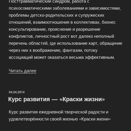
Посттравматический синдром, работа с
психосоматическими заболеваниями и зависимостями,
проблемы детско-родительских и супружеских
отношений, взаимоотношения в коллективах, бизнес
консультирование, прояснение и разрешение
конфликтов, личностный рост вот далеко неполный
перечень областей, где использование карт, обращение
через них к воображению, фантазии, потоку
ассоциаций может оказаться весьма эффективным.
Читать далее
«Вводный
семинар
по
работе
ОПУБЛИКОВАНО
04.04.2014
Курс развития — «Краски жизни»
с
ассоциативными
Курс развития ежедневной творческой радости и
картами
удовлетворённости своей жизнью «Краски жизни»
(OH)»