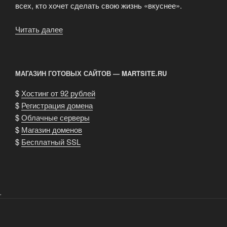
всех, кто хочет сделать свою жизнь «вкуснее».
Читать далее
«Курс
развития
—
«Краски
МАГАЗИН ГОТОВЫХ САЙТОВ — MARTSITE.RU
жизни»»
$
Хостинг от 92 рублей
$
Регистрация домена
$
Облачные серверы
$
Магазин доменов
$
Бесплатный SSL
.