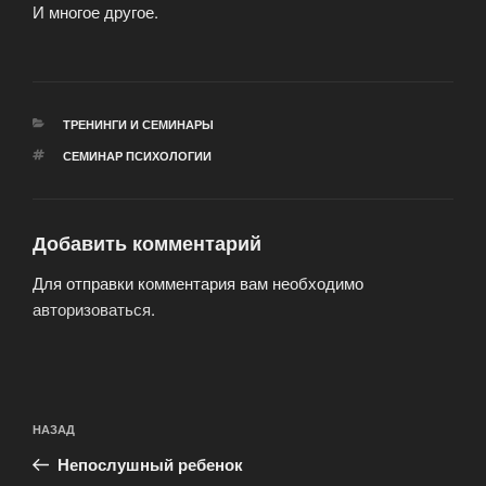
И многое другое.
РУБРИКИ
ТРЕНИНГИ И СЕМИНАРЫ
МЕТКИ
СЕМИНАР ПСИХОЛОГИИ
Добавить комментарий
Для отправки комментария вам необходимо
авторизоваться
.
Навигация
Предыдущая
НАЗАД
по
запись:
записям
Непослушный ребенок