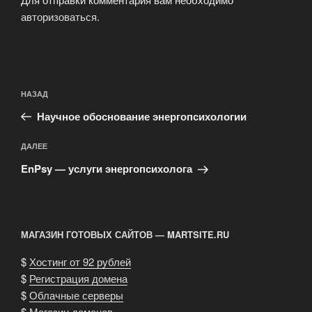
авторизоваться
.
Навигация
Предыдущая
НАЗАД
по
запись:
записям
Научное обоснование энергопсихологии
Следующая
ДАЛЕЕ
запись
EnPsy — услуги энергопсихолога
МАГАЗИН ГОТОВЫХ САЙТОВ — MARTSITE.RU
$
Хостинг от 92 рублей
$
Регистрация домена
$
Облачные серверы
$
Магазин доменов