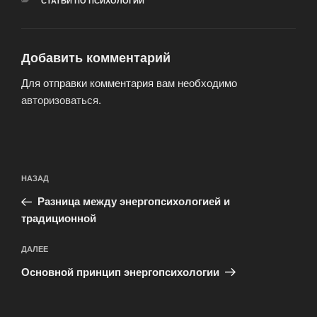
РУБРИКИ
СТАТЬИ ПО ПСИХОЛОГИИ
Добавить комментарий
Для отправки комментария вам необходимо
авторизоваться
.
Навигация
Предыдущая
НАЗАД
по
запись:
записям
Разница между энергопсихологией и
традиционной
Следующая
ДАЛЕЕ
запись
Основной принцип энергопсихологии