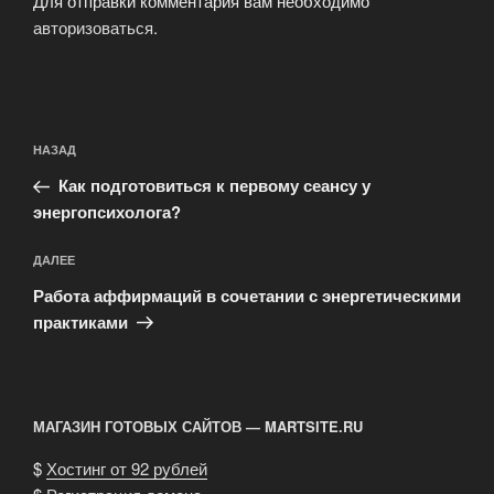
Для отправки комментария вам необходимо
авторизоваться
.
Навигация
Предыдущая
НАЗАД
по
запись:
записям
Как подготовиться к первому сеансу у
энергопсихолога?
Следующая
ДАЛЕЕ
запись
Работа аффирмаций в сочетании с энергетическими
практиками
МАГАЗИН ГОТОВЫХ САЙТОВ — MARTSITE.RU
$
Хостинг от 92 рублей