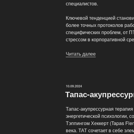
специалистов.
Ключевой тенденцией станови
более точных протоколов раб
специфических проблем, от П
стрессом в корпоративной сре
Читать далее
«Будущее
энергопсихологи
тенденции
и
развитие»
ОПУБЛИКОВАНО
10.09.2024
Тапас-акупрессур
Тапас-акупрессурная терапия
энергетической психологии, 
Тэппингом Хеккерт (Tapas Flem
века. ТАТ сочетает в себе эл