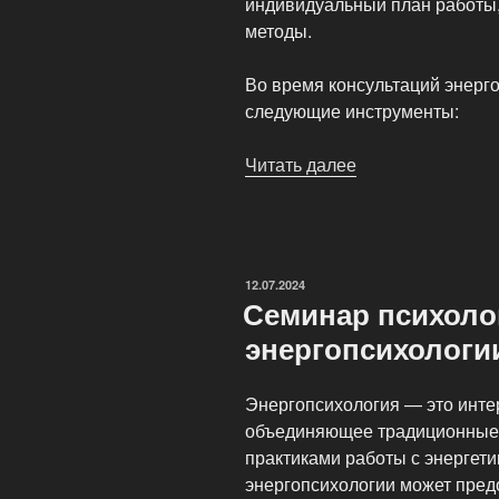
индивидуальный план работы
методы.
Во время консультаций энерг
следующие инструменты:
Читать далее
«Консультации
и
коучинг
энергопсихологи
ОПУБЛИКОВАНО
12.07.2024
Семинар психоло
энергопсихологи
Энергопсихология — это инте
объединяющее традиционные 
практиками работы с энергети
энергопсихологии может пред