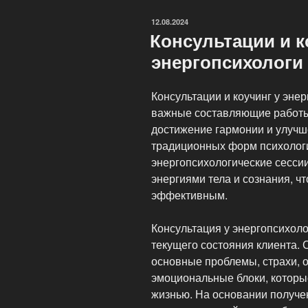
ОПУБЛИКОВАНО
12.08.2024
Консультации и к
энергопсихологи
Консультации и коучинг у эне
важные составляющие работы
достижение гармонии и улучше
традиционных форм психолог
энергопсихологические сессии
энергиями тела и сознания, ч
эффективным.
Консультация у энергопсихоло
текущего состояния клиента.
основные проблемы, страхи,
эмоциональные блоки, которы
жизнью. На основании получ