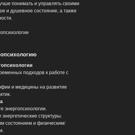
лучше понимать и управлять своими
ое и душевное состояние, а также
ности.
гопсихологии
ргопсихологию
гопсихологии
ременных подходов к работе с
офии и медицины на развитие
ктик.
а
те энергопсихологии.
 энергетические структуры.
им состоянием и физическим/
м.