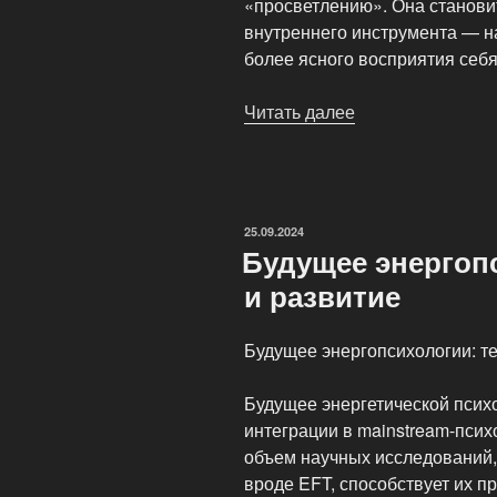
«просветлению». Она станови
внутреннего инструмента — н
более ясного восприятия себя
Читать далее
«Энергопсихоло
и
духовный
рост»
ОПУБЛИКОВАНО
25.09.2024
Будущее энергоп
и развитие
Будущее энергопсихологии: те
Будущее энергетической псих
интеграции в mainstream-пси
объем научных исследований
вроде EFT, способствует их 