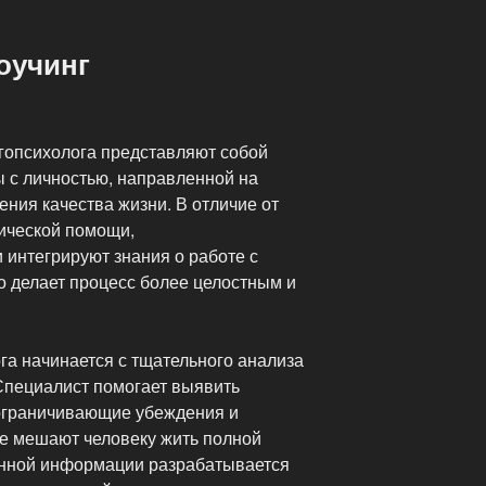
оучинг
ргопсихолога представляют собой
 с личностью, направленной на
ния качества жизни. В отличие от
ической помощи,
 интегрируют знания о работе с
то делает процесс более целостным и
га начинается с тщательного анализа
 Специалист помогает выявить
 ограничивающие убеждения и
е мешают человеку жить полной
енной информации разрабатывается