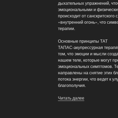
дыхательных упражнений, что
эмоциональными и физически
происходит от санскритского 
«внутренний огонь», что сим
терапии.
Основные принципы ТАТ
ТАПАС-акупрессу́рная терапи
том, что эмоции и мысли созд
нашем теле, которые могут пр
эмоциональных симптомов. Те
направлены на снятие этих б
потока энергии, что ведет к 
благополучия.
Читать далее
«Тапас-
акупрессурная
терапия
(ТАТ)»