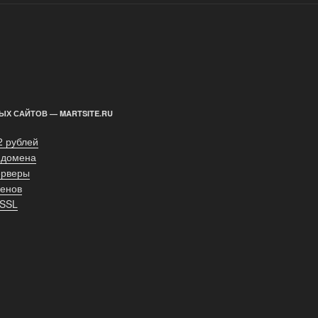
ЫХ САЙТОВ — MARTSITE.RU
2 рублей
 домена
ерверы
енов
 SSL