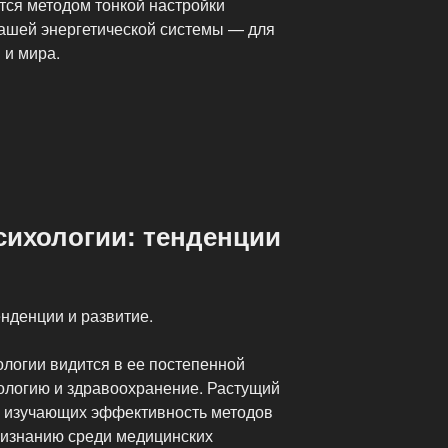
тся методом тонкой настройки
ашей энергетической системы — для
 и мира.
гия
сихологии: тенденции
нденции и развитие.
ологии видится в ее постепенной
хологию и здравоохранение. Растущий
, изучающих эффективность методов
признанию среди медицинских