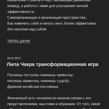
вперед, и работа с ними для улучшения личной
эффективности.
Самоорганизация и организация пространства.
Как изменить себя и начать жить более эффективно
без насилия над собой.
Читать далее
«Личная
эффективность
(программа
личностного
ОПУБЛИКОВАНО
04.01.2014
Лила Чакра трансформационная игра
роста)»
Посеешь поступок ̶ пожнешь привычку;
посеешь привычку ̶ пожнешь судьбу.
Древняя китайская пословица
Жизненный путь человека во многом связан с его
представлениями, мыслями и образами. От того, какие