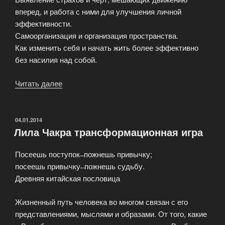
вперед, и работа с ними для улучшения личной
эффективности.
Самоорганизация и организация пространства.
Как изменить себя и начать жить более эффективно
без насилия над собой.
Читать далее
«Личная
эффективность
(программа
личностного
ОПУБЛИКОВАНО
04.01.2014
Лила Чакра трансформационная игра
роста)»
Посеешь поступок ̶ пожнешь привычку;
посеешь привычку ̶ пожнешь судьбу.
Древняя китайская пословица
Жизненный путь человека во многом связан с его
представлениями, мыслями и образами. От того, какие